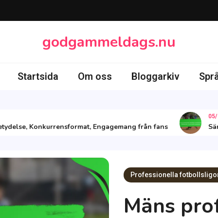
godgammeldags.nu
Startsida
Om oss
Bloggarkiv
Spr
05/02/2
delse, Konkurrensformat, Engagemang från fans
Sändnin
Professionella fotbollsligo
Mäns prof