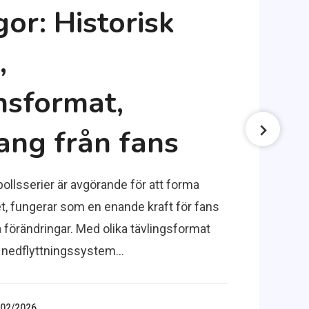
gor: Historisk
,
nsformat,
ng från fans
ollsserier är avgörande för att forma
et, fungerar som en enande kraft för fans
 förändringar. Med olika tävlingsformat
h nedflyttningssystem…
/02/2026