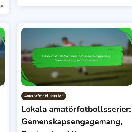
ead
Amatörfotbollsserier
Lokala amatörfotbollsserier:
Gemenskapsengagemang,