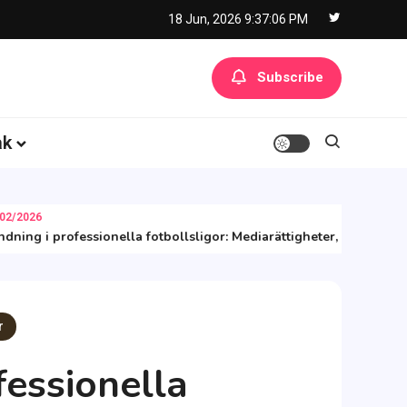
18 Jun, 2026
9:37:07 PM
Subscribe
åk
026
g i professionella fotbollsligor: Mediarättigheter, Publikräckvi
r
essionella