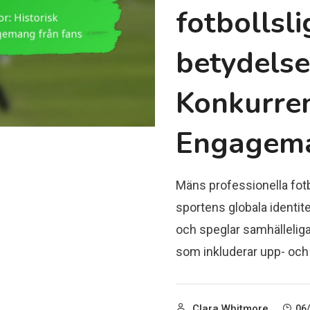
fotbollsli
betydelse
Konkurre
Engagema
Mäns professionella fotb
sportens globala identit
och speglar samhälleliga
som inkluderar upp- oc
Clara Whitmore
06