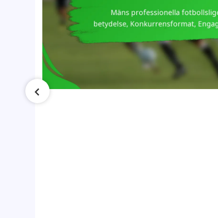
de
ket
na