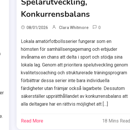
Spelarutveckling,
Konkurrensbalans
0
08/01/2026
Clara Whitmore
Lokala amatörfotbollsserier fungerar som en
hörnsten för samhällsengagemang och erbjuder
n
invånarna en chans att delta i sport och stödja sina
lokala lag. Genom att prioritera spelutveckling genom
kvalitetscoaching och strukturerade träningsprogram
förbättrar dessa serier inte bara individuella
färdigheter utan främjar också lagarbete. Dessutom
er
säkerställer upprätthållandet av konkurrensbalans att
alla deltagare har en rättvis möjlighet att […]
e.
Read More
18 Mins Rea