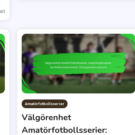
ead
Amatörfotbollsserier
Välgörenhet
Amatörfotbollsserier: