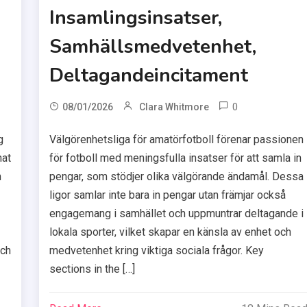
Insamlingsinsatser,
Samhällsmedvetenhet,
Deltagandeincitament
0
08/01/2026
Clara Whitmore
g
Välgörenhetsliga för amatörfotboll förenar passionen
nat
för fotboll med meningsfulla insatser för att samla in
h
pengar, som stödjer olika välgörande ändamål. Dessa
ligor samlar inte bara in pengar utan främjar också
engagemang i samhället och uppmuntrar deltagande i
lokala sporter, vilket skapar en känsla av enhet och
och
medvetenhet kring viktiga sociala frågor. Key
sections in the […]