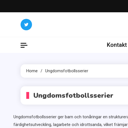
Skip
to
content
Kontakt
Home
Ungdomsfotbollsserier
Ungdomsfotbollsserier
Ungdomsfotbollsserier ger barn och tonåringar en strukturerad 
färdighetsutveckling, lagarbete och idrottsanda, vilket främjar