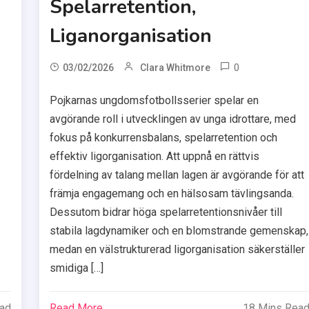
Spelarretention,
Liganorganisation
0
03/02/2026
Clara Whitmore
Pojkarnas ungdomsfotbollsserier spelar en
avgörande roll i utvecklingen av unga idrottare, med
fokus på konkurrensbalans, spelarretention och
effektiv ligorganisation. Att uppnå en rättvis
fördelning av talang mellan lagen är avgörande för att
främja engagemang och en hälsosam tävlingsanda.
Dessutom bidrar höga spelarretentionsnivåer till
stabila lagdynamiker och en blomstrande gemenskap,
medan en välstrukturerad ligorganisation säkerställer
smidiga […]
ead
Read More
18 Mins Rea