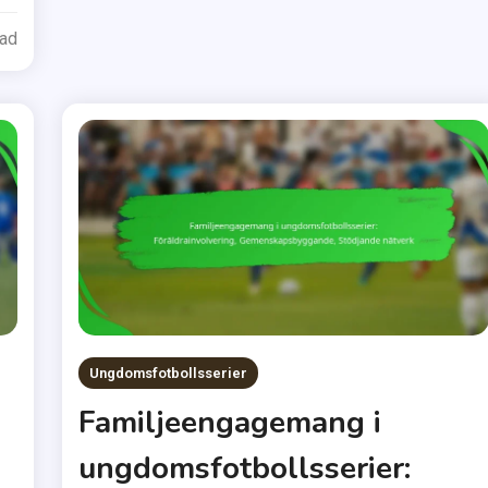
ead
Ungdomsfotbollsserier
Familjeengagemang i
ungdomsfotbollsserier: