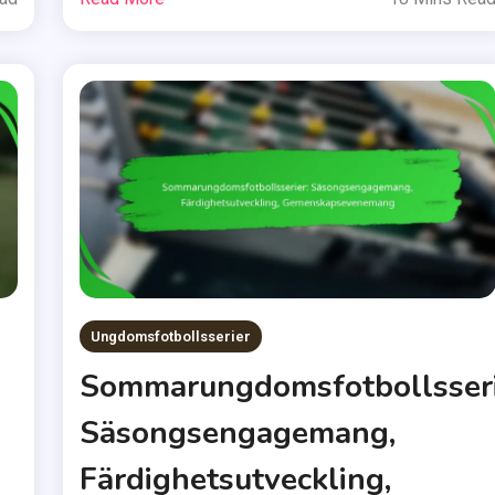
Ungdomsfotbollsserier
Sommarungdomsfotbollsseri
Säsongsengagemang,
Färdighetsutveckling,