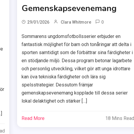
Gemenskapsevenemang
0
29/01/2026
Clara Whitmore
Sommarens ungdomsfotbollsserier erbjuder en
fantastisk möjlighet för barn och tonåringar att delta i
re
sporten samtidigt som de förbättrar sina färdigheter i
en stödjande miljö. Dessa program betonar lagarbete
I
och personlig utveckling, vilket gör att unga idrottare
kan öva tekniska färdigheter och lära sig
spelsstrategier. Dessutom främjar
ör
gemenskapsevenemang kopplade till dessa serier
lokal delaktighet och stärker […]
]
Read More
18 Mins Rea
ead