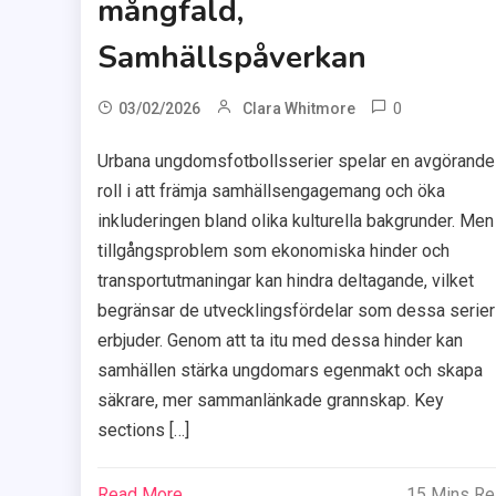
mångfald,
Samhällspåverkan
0
03/02/2026
Clara Whitmore
Urbana ungdomsfotbollsserier spelar en avgörande
roll i att främja samhällsengagemang och öka
inkluderingen bland olika kulturella bakgrunder. Men
tillgångsproblem som ekonomiska hinder och
transportutmaningar kan hindra deltagande, vilket
begränsar de utvecklingsfördelar som dessa serier
erbjuder. Genom att ta itu med dessa hinder kan
samhällen stärka ungdomars egenmakt och skapa
säkrare, mer sammanlänkade grannskap. Key
sections […]
Read More
15 Mins R