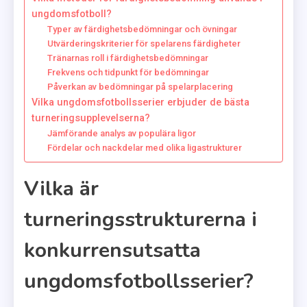
ungdomsfotboll?
Typer av färdighetsbedömningar och övningar
Utvärderingskriterier för spelarens färdigheter
Tränarnas roll i färdighetsbedömningar
Frekvens och tidpunkt för bedömningar
Påverkan av bedömningar på spelarplacering
Vilka ungdomsfotbollsserier erbjuder de bästa
turneringsupplevelserna?
Jämförande analys av populära ligor
Fördelar och nackdelar med olika ligastrukturer
Vilka är
turneringsstrukturerna i
konkurrensutsatta
ungdomsfotbollsserier?