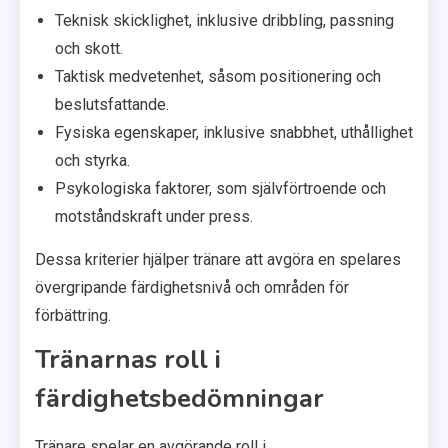
Teknisk skicklighet, inklusive dribbling, passning
och skott.
Taktisk medvetenhet, såsom positionering och
beslutsfattande.
Fysiska egenskaper, inklusive snabbhet, uthållighet
och styrka.
Psykologiska faktorer, som självförtroende och
motståndskraft under press.
Dessa kriterier hjälper tränare att avgöra en spelares
övergripande färdighetsnivå och områden för
förbättring.
Tränarnas roll i
färdighetsbedömningar
Tränare spelar en avgörande roll i