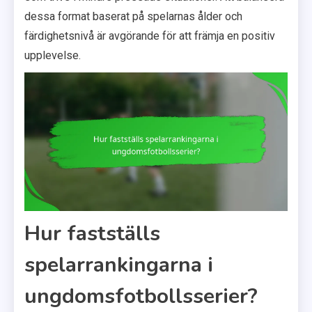
dessa format baserat på spelarnas ålder och
färdighetsnivå är avgörande för att främja en positiv
upplevelse.
Hur fastställs
spelarrankingarna i
ungdomsfotbollsserier?