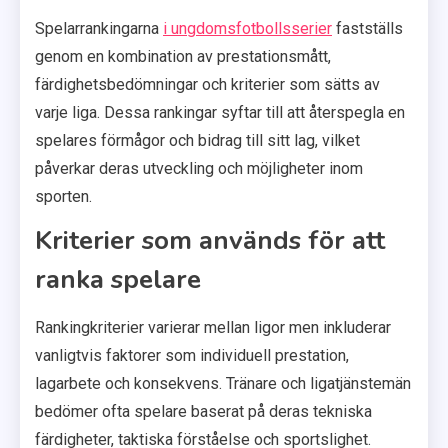
Spelarrankingarna
i ungdomsfotbollsserier
fastställs
genom en kombination av prestationsmått,
färdighetsbedömningar och kriterier som sätts av
varje liga. Dessa rankingar syftar till att återspegla en
spelares förmågor och bidrag till sitt lag, vilket
påverkar deras utveckling och möjligheter inom
sporten.
Kriterier som används för att
ranka spelare
Rankingkriterier varierar mellan ligor men inkluderar
vanligtvis faktorer som individuell prestation,
lagarbete och konsekvens. Tränare och ligatjänstemän
bedömer ofta spelare baserat på deras tekniska
färdigheter, taktiska förståelse och sportslighet.