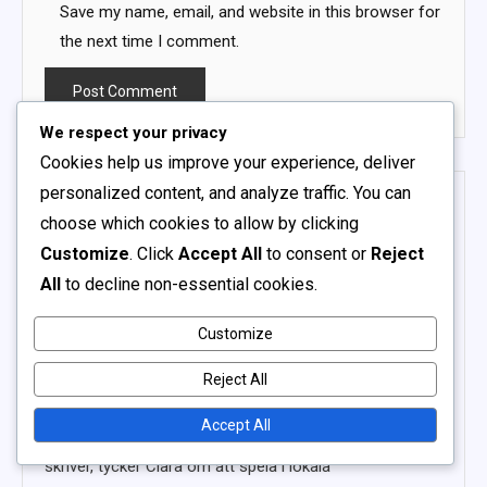
Save my name, email, and website in this browser for
the next time I comment.
We respect your privacy
Cookies help us improve your experience, deliver
personalized content, and analyze traffic. You can
choose which cookies to allow by clicking
CLARA WHITMORE
Customize
. Click
Accept All
to consent or
Reject
All
to decline non-essential cookies.
Clara Whitmore är en passionerad
fotbollsentusiast och skribent baserad i
Customize
Seattle. Med en bakgrund inom sportjournalistik
fördjupar hon sig i detaljerna kring
Reject All
fotbollsserier världen över och utforskar deras
Accept All
unika strukturer och kulturer. När hon inte
skriver, tycker Clara om att spela i lokala