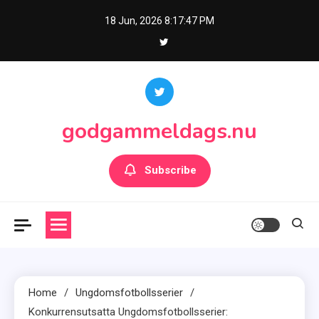
Skip
18 Jun, 2026
8:17:49 PM
to
content
godgammeldags.nu
Subscribe
Home
Ungdomsfotbollsserier
Konkurrensutsatta Ungdomsfotbollsserier: