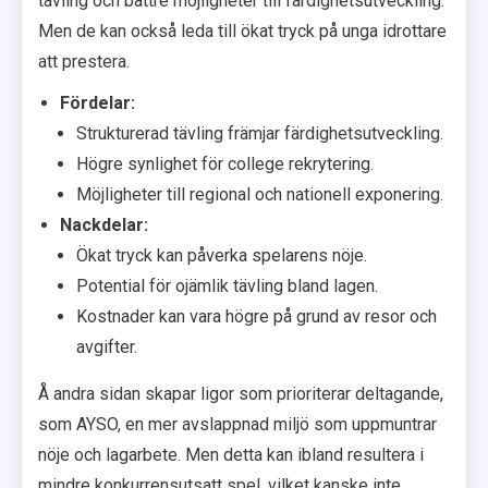
tävling och bättre möjligheter till färdighetsutveckling.
Men de kan också leda till ökat tryck på unga idrottare
att prestera.
Fördelar:
Strukturerad tävling främjar färdighetsutveckling.
Högre synlighet för college rekrytering.
Möjligheter till regional och nationell exponering.
Nackdelar:
Ökat tryck kan påverka spelarens nöje.
Potential för ojämlik tävling bland lagen.
Kostnader kan vara högre på grund av resor och
avgifter.
Å andra sidan skapar ligor som prioriterar deltagande,
som AYSO, en mer avslappnad miljö som uppmuntrar
nöje och lagarbete. Men detta kan ibland resultera i
mindre konkurrensutsatt spel, vilket kanske inte