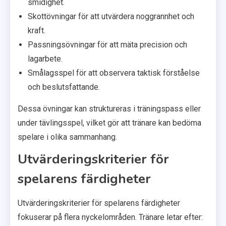
smidighet.
Skottövningar för att utvärdera noggrannhet och
kraft.
Passningsövningar för att mäta precision och
lagarbete.
Smålagsspel för att observera taktisk förståelse
och beslutsfattande.
Dessa övningar kan struktureras i träningspass eller
under tävlingsspel, vilket gör att tränare kan bedöma
spelare i olika sammanhang.
Utvärderingskriterier för
spelarens färdigheter
Utvärderingskriterier för spelarens färdigheter
fokuserar på flera nyckelområden. Tränare letar efter: