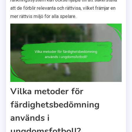
att de förblir relevanta och rättvisa, vilket främjar en
mer rättvis miljö för alla spelare.
Vilka metoder för
färdighetsbedömning
används i
ungdomsfotboll?