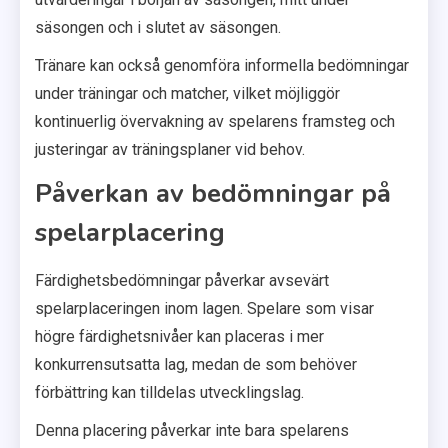
säsongen och i slutet av säsongen.
Tränare kan också genomföra informella bedömningar
under träningar och matcher, vilket möjliggör
kontinuerlig övervakning av spelarens framsteg och
justeringar av träningsplaner vid behov.
Påverkan av bedömningar på
spelarplacering
Färdighetsbedömningar påverkar avsevärt
spelarplaceringen inom lagen. Spelare som visar
högre färdighetsnivåer kan placeras i mer
konkurrensutsatta lag, medan de som behöver
förbättring kan tilldelas utvecklingslag.
Denna placering påverkar inte bara spelarens