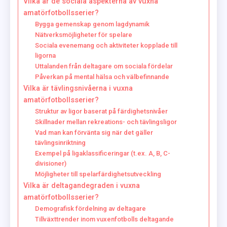
Vilka är de sociala aspekterna av vuxna
amatörfotbollsserier?
Bygga gemenskap genom lagdynamik
Nätverksmöjligheter för spelare
Sociala evenemang och aktiviteter kopplade till
ligorna
Uttalanden från deltagare om sociala fördelar
Påverkan på mental hälsa och välbefinnande
Vilka är tävlingsnivåerna i vuxna
amatörfotbollsserier?
Struktur av ligor baserat på färdighetsnivåer
Skillnader mellan rekreations- och tävlingsligor
Vad man kan förvänta sig när det gäller
tävlingsinriktning
Exempel på ligaklassificeringar (t.ex. A, B, C-
divisioner)
Möjligheter till spelarfärdighetsutveckling
Vilka är deltagandegraden i vuxna
amatörfotbollsserier?
Demografisk fördelning av deltagare
Tillväxttrender inom vuxenfotbolls deltagande