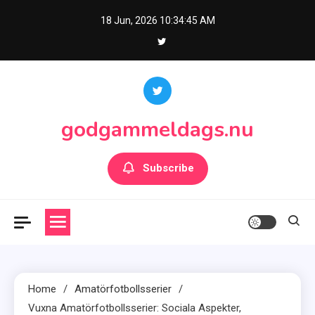
Skip
18 Jun, 2026
10:34:46 AM
to
content
godgammeldags.nu
Subscribe
Home
Amatörfotbollsserier
Vuxna Amatörfotbollsserier: Sociala Aspekter,