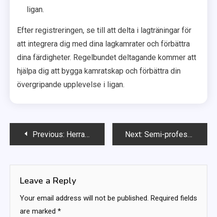
ligan.
Efter registreringen, se till att delta i lagträningar för
att integrera dig med dina lagkamrater och förbättra
dina färdigheter. Regelbundet deltagande kommer att
hjälpa dig att bygga kamratskap och förbättra din
övergripande upplevelse i ligan.
Post
Previous:
Herrarnas amatörfotbollsserier: Historisk kontext, Ligan utveckling, Spelardemografi
Next:
Semi-professionella fotbollsserier: Operativa utmaningar, Finansieringskällor, Spelarupplevelser
navigation
Leave a Reply
Your email address will not be published.
Required fields
are marked
*