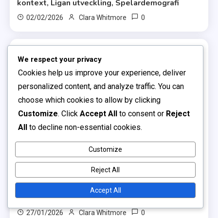
kontext, Ligan utveckling, Spelardemografi
0
02/02/2026
Clara Whitmore
We respect your privacy
19 MINS READ
Cookies help us improve your experience, deliver
personalized content, and analyze traffic. You can
choose which cookies to allow by clicking
Customize
. Click
Accept All
to consent or
Reject
All
to decline non-essential cookies.
Customize
Amatörfotbollsserier
Reject All
Högskolans amatörfotbollsserier: Akademisk
integration, Idrottslig prestation,
Accept All
Rekryteringsvägar
0
27/01/2026
Clara Whitmore