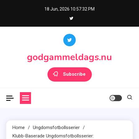
Skip
18 Jun, 2026
10:57:34 PM
to
content
godgammeldags.nu
Subscribe
Home
Ungdomsfotbollsserier
Klubb-Baserade Ungdomsfotbollsserier: