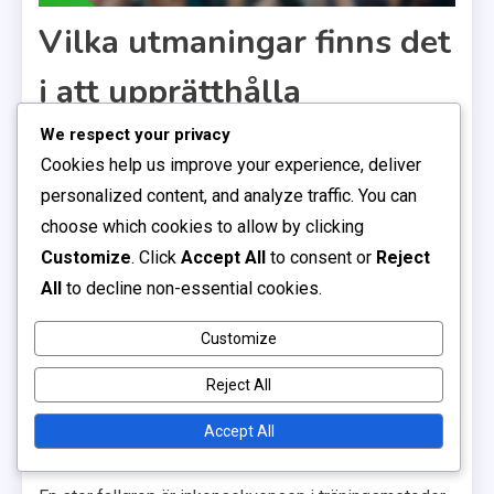
Vilka utmaningar finns det
i att upprätthålla
tränarstandarder?
We respect your privacy
Cookies help us improve your experience, deliver
personalized content, and analyze traffic. You can
Att upprätthålla tränarstandarder i klubb-baserade
choose which cookies to allow by clicking
ungdomsfotbollsserier innebär att hantera olika
Customize
. Click
Accept All
to consent or
Reject
utmaningar som kan hindra effektiv spelutveckling.
All
to decline non-essential cookies.
Dessa utmaningar inkluderar inkonsekventa
träningsmetoder, brist på certifiering bland tränare och
Customize
otillräckliga mentorsmöjligheter.
Reject All
Vanliga fallgropar i
Accept All
ungdomsfotbollsträning