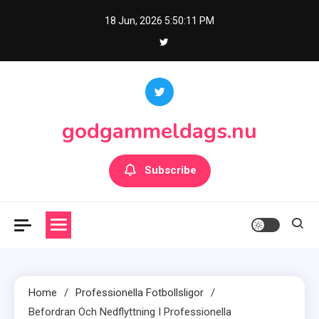
Skip
18 Jun, 2026
5:50:12 PM
to
content
godgammeldags.nu
Subscribe
Home
Professionella Fotbollsligor
Befordran Och Nedflyttning I Professionella