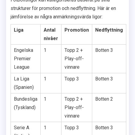
strukturer för promotion och nedflyttning. Här är en
jämförelse av några anmärkningsvärda ligor:
Liga
Antal
Promotion
Nedflyttning
nivåer
Engelska
1
Topp 2 +
Botten 3
Premier
Play-off-
League
vinnare
La Liga
1
Topp 3
Botten 3
(Spanien)
Bundesliga
1
Topp 2 +
Botten 2
(Tyskland)
Play-off-
vinnare
Serie A
1
Topp 3
Botten 3