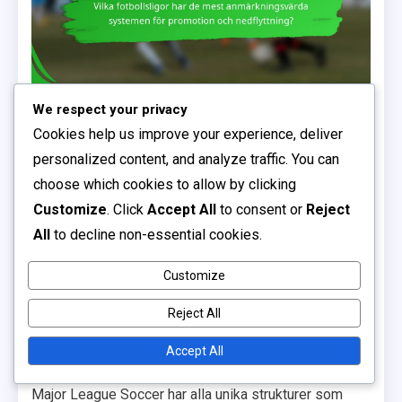
We respect your privacy
Vilka fotbollsligor har de
Cookies help us improve your experience, deliver
mest anmärkningsvärda
personalized content, and analyze traffic. You can
choose which cookies to allow by clicking
systemen för promotion
Customize
. Click
Accept All
to consent or
Reject
All
to decline non-essential cookies.
och nedflyttning?
Customize
Promotion- och nedflyttningssystem är avgörande för
Reject All
att upprätthålla konkurrensbalansen i fotbollsligor
världen över
. Anmärkningsvärda ligor som engelska
Accept All
Premier League, La Liga, Bundesliga, Serie A och
Major League Soccer har alla unika strukturer som